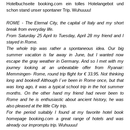
Hotelbuchseite booking.com ein tolles Hotelangebot und
schon stand unser spontaner Trip.
Wuhuuuu!
ROME - The Eternal City, the capital of Italy and my short
break from everyday life.
From Saturday 25 April to Tuesday, April 28 my friend and I
stayed in Rome.
The whole trip was rather a spontaneous idea. Our big
summer vacation is far away in June, but I wanted now
escape the gray weather in Germany. And so I met with my
journey looking at an unbeatable offer from Ryanair:
Memmingen- Rome, round trip flight for € 33.95. Not thinking
long and booked! Although I´ve been in Rome once, but that
was long ago, it was a typical school trip in the hot summer
months. On the other hand my friend had never been to
Rome and he is enthusiastic about ancient history, he was
also pleased at the little City trip.
For the period suitably I found at my favorite hotel book
homepage booking.com a great range of hotels and was
already our impromptu trip.
Wuhuuuu!